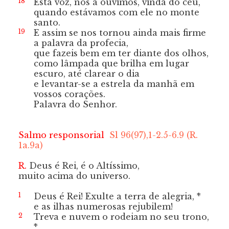
18
Esta voz, nós a ouvimos, vinda do céu,
quando estávamos com ele no monte
santo.
19
E assim se nos tornou ainda mais firme
a palavra da profecia,
que fazeis bem em ter diante dos olhos,
como lâmpada que brilha em lugar
escuro,
até clarear o dia
e levantar-se a estrela da manhã em
vossos corações.
Palavra do Senhor.
Salmo responsorial
Sl 96(97),1-2.5-6.9 (R.
1a.9a)
R.
Deus é Rei, é o Altíssimo,
muito acima do universo.
1
Deus é Rei! Exulte a terra de alegria, *
e as ilhas numerosas rejubilem!
2
Treva e nuvem o rodeiam no seu trono,
*