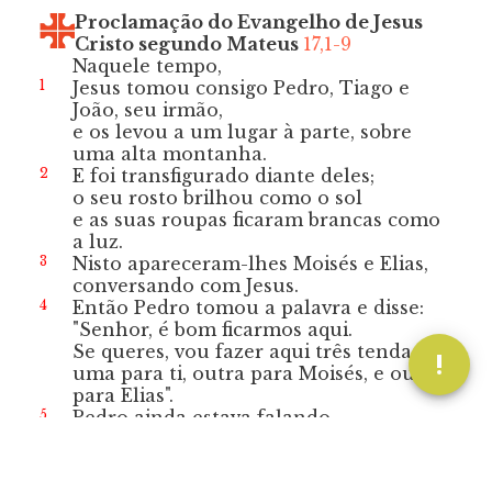
Proclamação do Evangelho de Jesus
Cristo segundo Mateus
17,1-9
Naquele tempo,
1
Jesus tomou consigo Pedro, Tiago e
João, seu irmão,
e os levou a um lugar à parte, sobre
uma alta montanha.
2
E foi transfigurado diante deles;
o seu rosto brilhou como o sol
e as suas roupas ficaram brancas como
a luz.
3
Nisto apareceram-lhes Moisés e Elias,
conversando com Jesus.
4
Então Pedro tomou a palavra e disse:
"Senhor, é bom ficarmos aqui.
Se queres, vou fazer aqui três tendas:
uma para ti, outra para Moisés, e outra
para Elias".
5
Pedro ainda estava falando,
quando uma nuvem luminosa os cobriu
com sua sombra.
E da nuvem uma voz dizia: