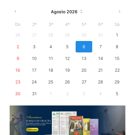
Agosto 2026
Do
2ª
3ª
4ª
5ª
6ª
Sá
26
27
28
29
30
31
1
2
3
4
5
6
7
8
9
10
11
12
13
14
15
16
17
18
19
20
21
22
23
24
25
26
27
28
29
30
31
1
2
3
4
5